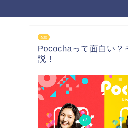
配信
Pocochaって面白
説！