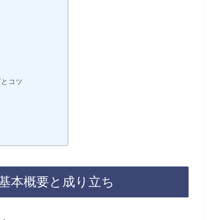
プとコツ
― 基本概要と成り立ち