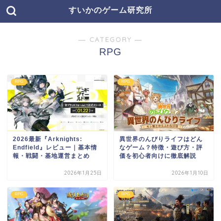
すいかのゲーム研究所
― CATEGORY ―
RPG
RPG
RPG
2026最新『Arknights:
異世界のんびりライフはどん
Endfield』レビュー｜基本情
なゲーム？特徴・遊び方・評
報・戦闘・基地運営まとめ
価を初心者向けに徹底解説
2026年1月25日
2026年1月10日
RPG
RPG