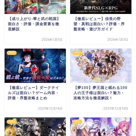
【成り上がり-華と武の戦国】
【徹底レビュー】信長の野
面白さ・評価・課金要素を徹
望・真戦は面白い？評価・序
底解説
盤攻略・遊び方ガイド
2026年1月5日
2026年1月5日
RPG
RPG
【徹底レビュー】ダークテイ
【夢100】夢王国と眠れる100
ルズは面白い？ゲーム内容・
人の王子様は面白い？魅力・
評価・序盤攻略まとめ
攻略方法を徹底解説！
2025年12月14日
2025年12月14日
RPG
RPG