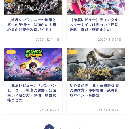
【終境シンフォニー〜崩壊と
【徹底レビュー】ティンクル
再生の記憶〜】は面白い？初
スターナイツは面白い？序盤
心者向け完全攻略ガイド！
攻略・育成・評価まとめ
2025年12月14日
2025年11月27日
RPG
RPG
【徹底レビュー】「バンバン
初心者必見！真・三國無双 覇
ヒーロー：社畜の逆襲」は面
の遊び方・序盤攻略・武将育
白い？遊び方・評価・序盤攻
成ポイントを解説
略まとめ
2025年11月27日
2025年11月24日
...