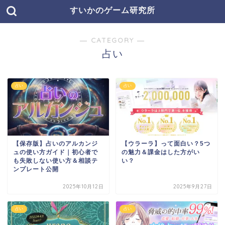
すいかのゲーム研究所
― CATEGORY ―
占い
占い
占い
【保存版】占いのアルカンジ
【ウラーラ】って面白い？5つ
ュの使い方ガイド｜初心者で
の魅力＆課金はした方がい
も失敗しない使い方＆相談テ
い？
ンプレート公開
2025年10月12日
2025年9月27日
占い
占い