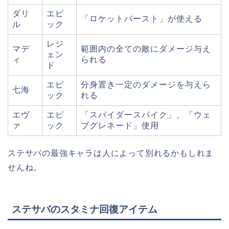
ダリ
エピ
「ロケットバースト」が使える
ル
ック
レジ
マデ
範囲内の全ての敵にダメージ与え
ェン
ィ
られる
ド
エピ
分身置き一定のダメージを与えら
七海
ック
れる
エヴ
エピ
「スパイダースパイク」、「ウェ
ァ
ック
ブグレネード」使用
ステサバの最強キャラは人によって別れるかもしれま
せんね。
ステサバのスタミナ回復アイテム