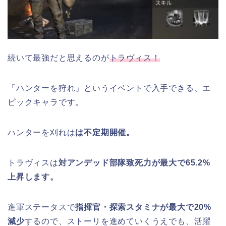
続いて最強だと思えるのが
トラヴィス！
「ハンターを狩れ」というイベントで入手できる、エ
ピックキャラです。
ハンターを刈れは
は不定期開催。
トラヴィスは
対アンデッド部隊致死力が最大で65.2%
上昇します。
進軍ステータスで
指揮官・探索スタミナが最大で20%
減少
するので、ストーリを進めていくうえでも、活躍