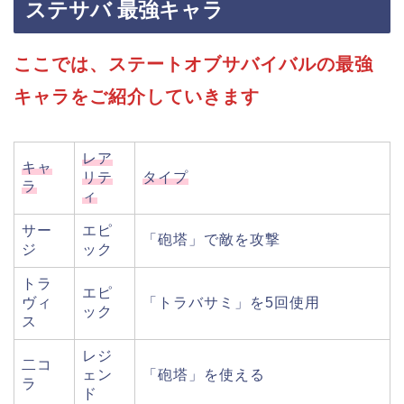
ステサバ 最強キャラ
ここでは、ステートオブサバイバルの最強
キャラをご紹介していきます
レア
キャ
リテ
タイプ
ラ
ィ
サー
エピ
「砲塔」で敵を攻撃
ジ
ック
トラ
エピ
ヴィ
「トラバサミ」を5回使用
ック
ス
レジ
二コ
ェン
「砲塔」を使える
ラ
ド