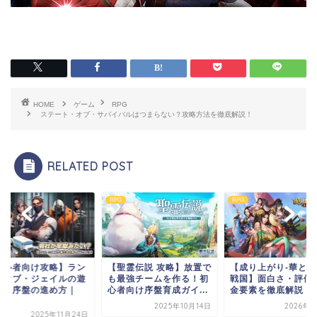
HOME
ゲーム
RPG
ステート・オブ・サバイバルはつまらない？攻略方法を徹底解説！
RELATED POST
RPG
RPG
聖霊伝説 攻略】放置で
【成り上がり-華と武の
【初心者向け攻略】
最強チームを作る！初
戦国】面白さ・評価・課
ド・オブ・ジェイル
者向け序盤育成ガイ...
金要素を徹底解説
び方と序盤の進め方
脱...
2025年10月14日
2026年1月5日
2025年11