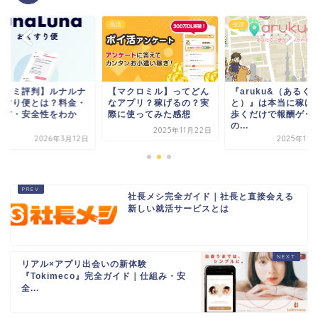
生活
生活
マクロミル】ってどん
『aruku&（あるく
【口コミ評判】ルナ
アプリ？稼げるの？実
と）』は本当に稼げる？
おくすり便とは？料
に使ってみた感想
歩くだけで報酬ゲット
使い方・安全性をわ
の...
り...
2025年11月22日
2025年11月24日
2026年3
社長メシ完全ガイド｜社長と直接会える
新しい就活サービスとは
リアル×アプリ出会いの新体験
『Tokimeco』完全ガイド｜仕組み・安
全...