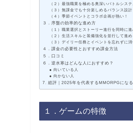
（２）最強職業を極める奥深いバトルシステ
（３）無課金でも十分楽しめるバランス設計
（４）季節イベントとコラボ企画が熱い！
３．序盤の効率的な進め方
（１）職業選択とストーリー進行を同時に進
（２）生活スキルと装備強化を並行して進め
（３）デイリー任務とイベントを忘れずに消
４．課金の必要性とおすすめ課金方法
５．口コミ
６．逆水寒はどんな人におすすめ？
● 向いている人
● 向かない人
7. 総評｜2025年を代表するMMORPGにな
１．ゲームの特徴