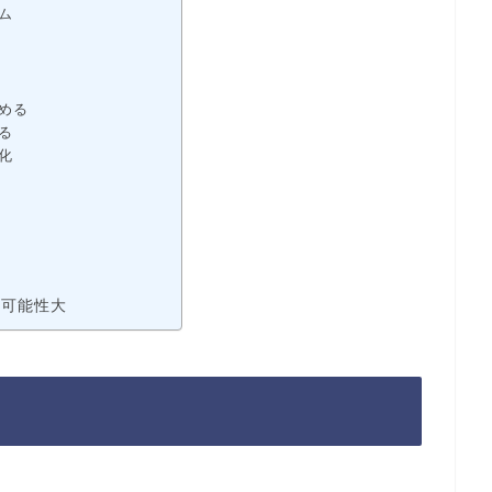
ム
める
る
化
る可能性大