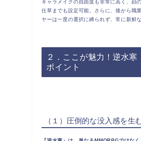
キャラメイクの自由度も非常に高く、顔
仕草までも設定可能。さらに、後から職
ヤーは一度の選択に縛られず、常に新鮮
２．ここが魅力！逆水寒（Swo
ポイント
（１）圧倒的な没入感を生
『逆水寒』は、単なるMMORPGではな