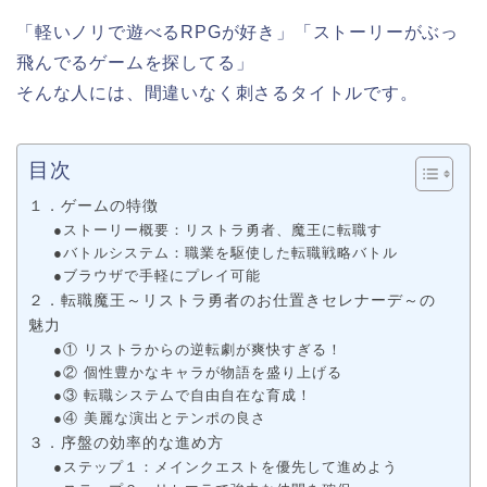
「軽いノリで遊べるRPGが好き」「ストーリーがぶっ
飛んでるゲームを探してる」
そんな人には、間違いなく刺さるタイトルです。
目次
１．ゲームの特徴
●ストーリー概要：リストラ勇者、魔王に転職す
●バトルシステム：職業を駆使した転職戦略バトル
●ブラウザで手軽にプレイ可能
２．転職魔王～リストラ勇者のお仕置きセレナーデ～の
魅力
●① リストラからの逆転劇が爽快すぎる！
●② 個性豊かなキャラが物語を盛り上げる
●③ 転職システムで自由自在な育成！
●④ 美麗な演出とテンポの良さ
３．序盤の効率的な進め方
●ステップ１：メインクエストを優先して進めよう