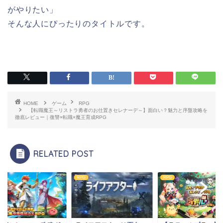
がやりたい」
そんな人にぴったりのタイトルです。
HOME
ゲーム
RPG
【転職魔王～リストラ勇者のお仕置きセレナーデ～】面白い？魅力と序盤攻略を
徹底レビュー｜復讐×転職×魔王育成RPG
RELATED POST
G
RPG
RPG