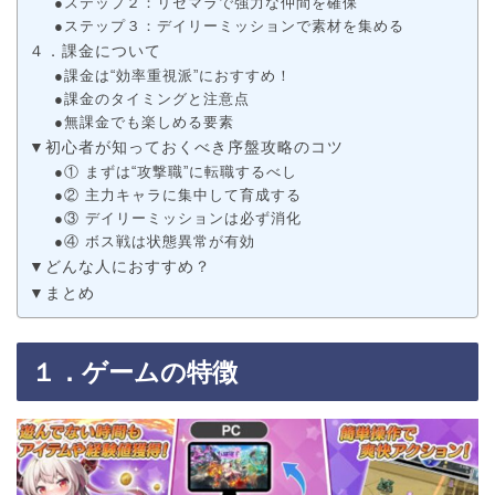
●ステップ２：リセマラで強力な仲間を確保
●ステップ３：デイリーミッションで素材を集める
４．課金について
●課金は“効率重視派”におすすめ！
●課金のタイミングと注意点
●無課金でも楽しめる要素
▼初心者が知っておくべき序盤攻略のコツ
●① まずは“攻撃職”に転職するべし
●② 主力キャラに集中して育成する
●③ デイリーミッションは必ず消化
●④ ボス戦は状態異常が有効
▼どんな人におすすめ？
▼まとめ
１．ゲームの特徴