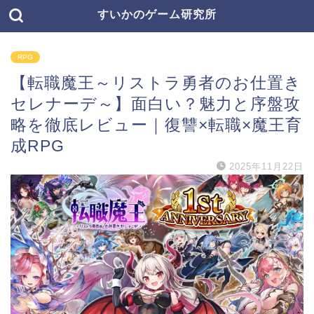
すいかのゲーム研究所
RPG
【転職魔王～リストラ勇者のお仕置き
セレナーデ～】面白い？魅力と序盤攻
略を徹底レビュー｜復讐×転職×魔王育
成RPG
2025年11月22日