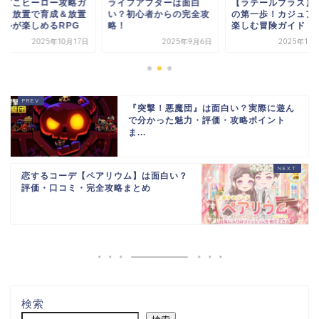
イフアフターは面白
【ラテールプラス】攻略
どんどこヒーロー攻
？初心者からの完全攻
の第一歩！カジュアルに
イド｜放置で育成＆
！
楽しむ冒険ガイド
バトルが楽しめるR
2025年9月6日
2025年10月17日
2025年10
『突撃！悪魔団』は面白い？実際に遊ん
で分かった魅力・評価・攻略ポイント
ま...
恋するコーデ【ペアリウム】は面白い？
評価・口コミ・完全攻略まとめ
検索