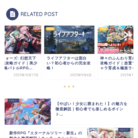
RELATED POST
RPG
RPG
イフアフターは面白
神々のふんわり育成日誌
少女ウォーズ: 幻想
？初心者からの完全攻
攻略ガイド｜放置で神キ
統一戦攻略ガイド｜
！
ャラ育成＆極楽ライフ...
女×戦略バトルRPG..
2025年9月6日
2025年10月17日
2025年10
【やばい！少女に囲まれた！】の魅力を
徹底解説｜初心者でも楽しめるポイン
ト...
新作RPG『エターナルツリー：新生』の