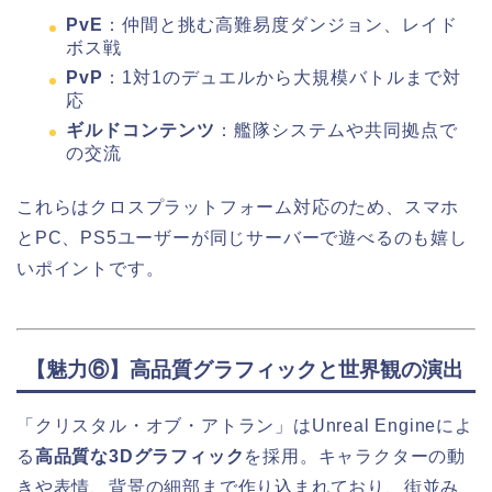
PvE
：仲間と挑む高難易度ダンジョン、レイド
ボス戦
PvP
：1対1のデュエルから大規模バトルまで対
応
ギルドコンテンツ
：艦隊システムや共同拠点で
の交流
これらはクロスプラットフォーム対応のため、スマホ
とPC、PS5ユーザーが同じサーバーで遊べるのも嬉し
いポイントです。
【魅力⑥】高品質グラフィックと世界観の演出
「クリスタル・オブ・アトラン」はUnreal Engineによ
る
高品質な3Dグラフィック
を採用。キャラクターの動
きや表情、背景の細部まで作り込まれており、街並み