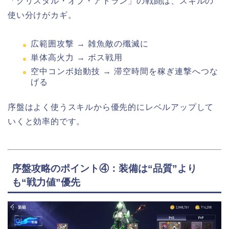
「クリスタル・オブ・アトラン」の戦闘は、スキルの
使い分けがカギ。
広範囲攻撃 → 雑魚敵の殲滅に
単体高火力 → ボス戦用
空中コンボ始動技 → 滞空時間を稼ぎ連撃へつな
げる
序盤はよく使うスキルから優先的にレベルアップして
いくと効率的です。
序盤攻略のポイント④：装備は“品質”より
も“戦力値”優先