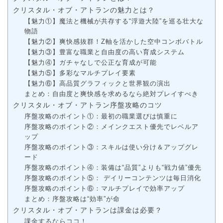
クリスタル・オブ・アトランの魅力とは？
【魅力①】魔法と機械が共存する“浮遊大陸”を巡る壮大な
物語
【魅力②】爽快感抜群！Z軸を活かした空中コンボバトル
【魅力③】豊富な職業と自由度の高い育成システム
【魅力④】ガチャなしで公正な育成が可能
【魅力⑤】多彩なマルチプレイ要素
【魅力⑥】高品質グラフィックと世界観の演出
まとめ：自由度と爽快感を求めるなら絶対プレイすべき
クリスタル・オブ・アトラン序盤攻略のコツ
序盤攻略のポイント①：最初の職業選びは慎重に
序盤攻略のポイント②：メインクエスト優先でレベルア
ップ
序盤攻略のポイント③：スキルは使い分け＆アップグレ
ード
序盤攻略のポイント④：装備は“品質”よりも“戦力値”優先
序盤攻略のポイント⑤： デイリーコンテンツは毎日消化
序盤攻略のポイント⑥：マルチプレイで効率アップ
まとめ：序盤攻略は“効率”が命
クリスタル・オブ・アトランは課金は必要？
課金するならココ！