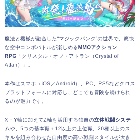
魔法と機械が融合した“マジックパンク”の世界で、爽快
な空中コンボバトルが楽しめる
MMOアクション
RPG
「クリスタル・オブ・アトラン（Crystal of
Atlan）」。
本作はスマホ（iOS／Android）、PC、PS5などクロス
プラットフォームに対応し、どこでも冒険を続けられ
るのが魅力です。
X・Y軸に加えてZ軸を活用する独自の
立体戦闘システ
ム
や、5つの基本職＋12以上の上位職、20種以上のス
キルを組み合わせた自由度の高い戦闘スタイルが大き